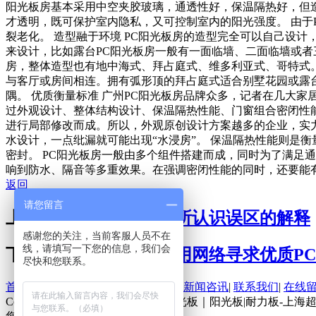
阳光板房基本采用中空夹胶玻璃，通透性好，保温隔热好，但
才透明，既可保护室内隐私，又可控制室内的阳光强度。 由于
裂老化。 造型融于环境 PC阳光板房的造型完全可以自己设
来设计，比如露台PC阳光板房一般有一面临墙、二面临墙或者三
房，整体造型也有地中海式、拜占庭式、维多利亚式、哥特式
与客厅或房间相连。拥有弧形顶的拜占庭式适合别墅花园或露
隅。 优质衡量标准 广州PC阳光板房品牌众多，记者在几大
过外观设计、整体结构设计、保温隔热性能、门窗组合密闭性能
进行局部修改而成。所以，外观原创设计方案越多的企业，实力
水设计，一点纰漏就可能出现“水浸房”。 保温隔热性能则是衡
密封。 PC阳光板房一般由多个组件搭建而成，同时为了满足
响到防水、隔音等多重效果。在强调密闭性能的同时，还要能
返回
请您留言
上一篇：
人们对阳光板所认识误区的解释
感谢您的关注，当前客服人员不在
线，请填写一下您的信息，我们会
下一篇：
开发商开始利用网络寻求优质P
尽快和您联系。
首页
|
关于我们
|
产品中心
|
工程案例
|
新闻咨讯
|
联系我们
|
在线
Copyright@ PC阳光板|PC耐力板|采光板｜阳光板|耐力板-