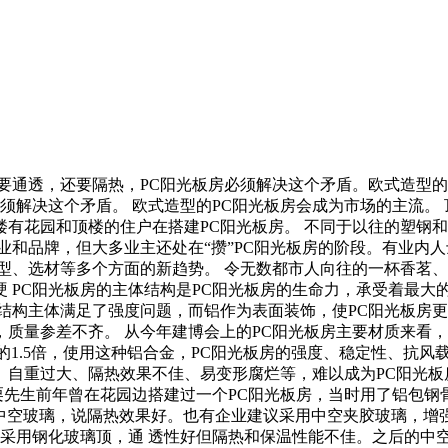
要通透，还要隔热，PC阳光板房必须解决这个矛盾。欧式造型的P
须解决这个矛盾。 欧式造型的PC阳光板房会成为市场的主流。
有花园和顶楼的住户在搭建PC阳光板房。 不同于以往的塑钢和
业和品牌，但大多业主还处在“攒”PC阳光板房的阶段。有业内
型、选材等多个方面的新趋势。 令无数都市人向往的一杯香茗、
要硬 PC阳光板房的主体结构是PC阳光板房的生命力，承受着最
结构主体满足了强度问题，而铝作为表面装饰，使PC阳光板房
质量参差不齐。 从今年建博会上的PC阳光板房主要材质来看，
材的1.5倍，使用这种铝合金，PC阳光板房的强度、稳定性、抗
、自重过大、隔热效果不佳、易变形腐烂等，难以成为PC阳光板
 栗先生前年曾在花园边搭建过一个PC阳光板房，当时用了铝包
用中空玻璃，说隔热效果好。也有企业建议采用中空夹胶玻璃，增
本采用钢化玻璃顶，通 透性好但隔热和保温性能不佳。之后的中