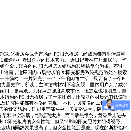
C阳光板房会成为市场的 PC阳光板房已经成为都市生活最重
 顶部造型可看出企业的技术实力。 近日记者在广州雅居乐、华
铝合金，现在的PC阳光板房以钢结构和钢铝复合为多。不过，
人士透露，适应国内市场需求的PC阳光板房系统规范尚处在摸索
一张躺椅、一片阳光、一个下午的闲逸生活，只要有了一个PC
大的力量支撑，所以，主体结构材料不容忽视。国内用户为了减少
更耐用，更美观。其优点是强度高成本低，但缺点也很明显，施
木结构的PC阳光板房占了一定比例，比较新的材质还有钛镁铝
风载及抗震性能都有不俗的表现。 不过，贝克洛的工程师认为，钛
房的骨架结构，只能用于部件中。贝克洛认为，隔热断桥产品
钢骨架和中空玻璃，“没想到太热，而且散热很慢，黄昏后走进去
强PC阳光板房的安全性能，但又怕影响阳光照射并阻碍视野。
空玻璃顶隔热效果提高了，但安全性能还是差。现在的断桥铝PC