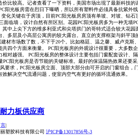
造价比较高。记者查看了一下资料，美国市场出现了最新科技的调
PC阳光板房需在烈日下曝晒，所以所有塑料件必须具备抗紫外
计，变化关键在于房顶，目前PC阳光板房房顶有单坡、对坡、钻石
面临墙，设计自然有所区别。花园PC阳光板房多为一种无墙PC
。其中上尖下方的维多利亚式和尖塔拱门的哥特式适合较大花园面
台、多层及小高层公寓房的较大露台。直立的支撑框架与斜平顶
家居建材市场数了数，不下于20个。比如格廷、温之馨、威卢克
共四个方面来衡量。 PC阳光板房的外观设计很重要，大多数企
相对越强。 PC阳光板房的整体设计主要包括门窗配套设计、
量PC阳光板房是否节能的关键标准。最好的保温隔热效果还要采用
通风要求，PC阳光板房立面、顶部大部分由可开启的门窗组合，
有效解决空气流通问题，使室内空气有更好的循环流通效果。
C耐力板供应商
留言
|
上海超丽塑胶科技有限公司
沪ICP备13017856号-3