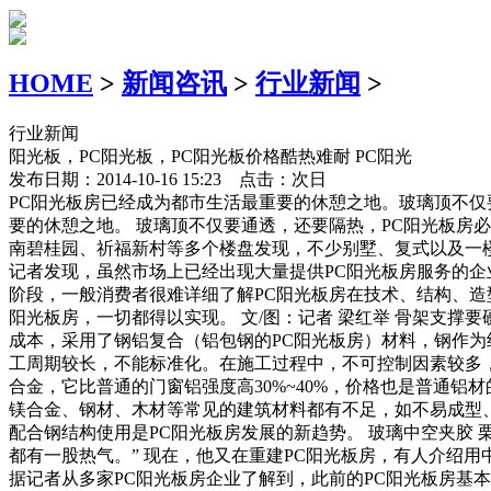
HOME
>
新闻咨讯
>
行业新闻
>
行业新闻
阳光板，PC阳光板，PC阳光板价格酷热难耐 PC阳光
发布日期：2014-10-16 15:23 点击：
次日
PC阳光板房已经成为都市生活最重要的休憩之地。玻璃顶不仅
要的休憩之地。 玻璃顶不仅要通透，还要隔热，PC阳光板房必
南碧桂园、祈福新村等多个楼盘发现，不少别墅、复式以及一楼
记者发现，虽然市场上已经出现大量提供PC阳光板房服务的企
阶段，一般消费者很难详细了解PC阳光板房在技术、结构、造
阳光板房，一切都得以实现。 文/图：记者 梁红举 骨架支撑
成本，采用了钢铝复合（铝包钢的PC阳光板房）材料，钢作为
工周期较长，不能标准化。在施工过程中，不可控制因素较多，
合金，它比普通的门窗铝强度高30%~40%，价格也是普通铝
镁合金、钢材、木材等常见的建筑材料都有不足，如不易成型
配合钢结构使用是PC阳光板房发展的新趋势。 玻璃中空夹胶
都有一股热气。” 现在，他又在重建PC阳光板房，有人介绍
据记者从多家PC阳光板房企业了解到，此前的PC阳光板房基