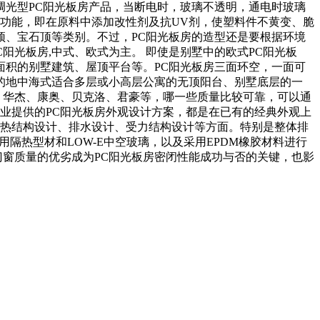
光型PC阳光板房产品，当断电时，玻璃不透明，通电时玻璃
线功能，即在原料中添加改性剂及抗UV剂，使塑料件不黄变、脆
顶、宝石顶等类别。不过，PC阳光板房的造型还是要根据环境
阳光板房,中式、欧式为主。 即使是别墅中的欧式PC阳光板
积的别墅建筑、屋顶平台等。PC阳光板房三面环空，一面可
的地中海式适合多层或小高层公寓的无顶阳台、别墅底层的一
斯、华杰、康奥、贝克洛、君豪等，哪一些质量比较可靠，可以通
业提供的PC阳光板房外观设计方案，都是在已有的经典外观上
隔热结构设计、排水设计、受力结构设计等方面。特别是整体排
隔热型材和LOW-E中空玻璃，以及采用EPDM橡胶材料进行
门窗质量的优劣成为PC阳光板房密闭性能成功与否的关键，也影