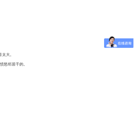
音太大。
的愤怒邻居干的。