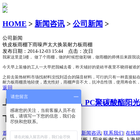
HOME
>
新闻咨讯
>
公司新闻
>
公司新闻
铁皮板雨棚下雨噪声太大换装耐力板雨棚
发布日期：2014-12-03 15:44 点击：
次日
我家这里是1楼， 做了个雨棚，做的时候想做彩钢，做雨棚的师傅后来跟我
今天早上装修的工人一大早把我喊去看，昨天铺好的瓷砖半夜里不晓得被谁的
之前去装饰材料市场找材料没找到适合的隔音材料，可行的只有一种直接贴在
耐力板雨棚质地轻便，透光性好，雨棚声音不大，抗冲击性强，使用寿命长
返回
请您留言
上一篇：
新型采光材料，PC聚碳酸酯阳
感谢您的关注，当前客服人员不在
线，请填写一下您的信息，我们会
下一篇：
阳光板的优势
尽快和您联系。
首页
|
关于我们
|
产品中心
|
工程案例
|
新闻咨讯
|
联系我们
|
在线
Copyright@ PC阳光板|PC耐力板|采光板｜阳光板|耐力板-