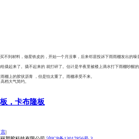
说买不到材料，做星铁皮的，开始一个月没事，后来邻居投诉下雨雨棚发出的噪
给撬起来了。撬不起来的 就打碎了。估计是半夜里被楼上滴水打下雨棚吵醒
雨棚上的胶状沥青 ，但是怕太重了。雨棚承受不来。
，高档大气简约。
光板，卡布隆板
留言
|
上海超丽塑胶科技有限公司
沪ICP备13017856号-3